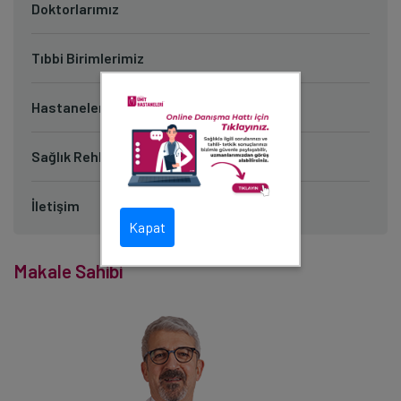
Doktorlarımız
Tıbbi Birimlerimiz
Hastanelerimiz
Sağlık Rehberi
İletişim
Kapat
Makale Sahibi