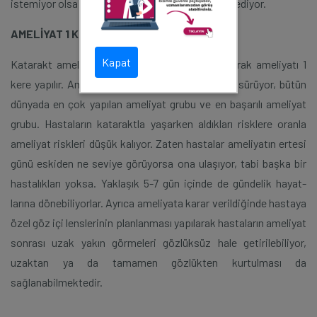
istemiyor olsa bile, yakın kontrolü çok önem arz ediyor.
AMELİYAT 1 KERE YAPILIR
Kapat
Katarakt ameliyatı çok kolay bir işlemdir. Katarak ameliyatı 1
kere yapılır. Ameliyat ortalama olarak 15 dakika sürüyor, bütün
dünyada en çok yapılan ameliyat grubu ve en başarılı ameliyat
grubu. Hastaların katarakt­la yaşarken aldıkları risklere oranla
ameliyat riskleri düşük kalıyor. Zaten hastalar ameli­yatın ertesi
günü eskiden ne seviye görüyorsa ona ulaşıyor, tabi başka bir
hastalıkları yoksa. Yaklaşık 5-7 gün içinde de gündelik hayat­
larına dönebiliyorlar. Ayrıca ameliyata karar verildiğinde hastaya
özel göz içi lenslerinin planlanması yapılarak hastaların ameliyat
son­rası uzak yakın görmeleri gözlüksüz hale getirile­biliyor,
uzaktan ya da tamamen gözlükten kurtul­ması da
sağlanabilmektedir.