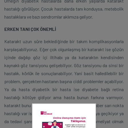
Örneğin diyabetik hastalarda daha erken yaşlarda katarakt
hastalığı görülüyor. Çocuk hasta­larda tanı konduysa, metebolik
hastalıklara ve bazı sendromlar aklımıza geliyor.
ERKEN TANI ÇOK ÖNEMLİ
Katarakt uzun süre beklediğinde bir takım komplikasyonlarla
karşılaşabiliyoruz. Eğer çok olgunlaşmış bir katarakt ise gözün
içinde dağılıp göz içi iltihabı ya da kataraktın ken­disinden
kaynaklı göz tansiyonu gelişebili­yor. Göz tansiyonu da sinsi bir
hastalık, körlük ile sonuçlanabiliyor. Yani basit halledilebilir bir
problem, gerçekten hastanın başına ciddi prob­lemler açabiliyor.
Ya da hasta diyabetik bir has­ta ise diyabete bağlı retina
hastalığı kötüye gidiyor ama hasta bunun farkına varmıyor,
katarakt bunu maskeleyebiliyor. Katarakt ile beraber sarı nokta
hastalığı var ise sarı nokta hastalığının tedavisi ya geçikiyor ya
da tedavi şansı kaybediliyor. O nedenle, hasta ameliyat olmak