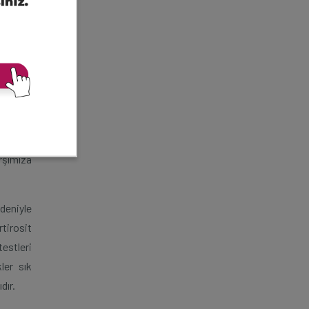
siyonla
r.
upta da
sızlık,
eksiyon
 böbrek
rşımıza
edeniyle
tirosit
estleri
ler sık
dır.