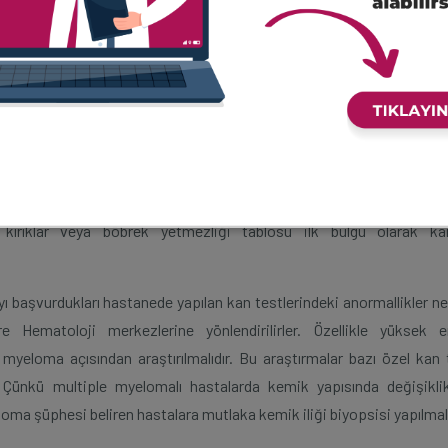
ultiple myelomada bu hücreler kontrolsüz olarak çoğalırlar ve infek
lgılarlar. Bu nedenle bu hastalıkta dirençli infeksiyonlara sık rastlanı
n bir hastalık olmasına rağmen son yıllarda genç-orta yaşlı gr
n bel ağrısıdır. Bunun yanında yaygın kemik ağrısı, halsizlik, iştah
ultiple myelomada bağışıklık sistemindeki bozukluk nedeniyle sık inf
e kemiklerde kendiliğinden veya küçük travmalarla oluşan kırıklar ve
a kırıklar veya böbrek yetmezliği tablosu ilk bulgu olarak ka
layı başvurdukları hastanede yapılan kan testlerindeki anormallikler n
 Hematoloji merkezlerine yönlendirilirler. Özellikle yüksek er
yeloma açısından araştırılmalıdır. Bu araştırmalar bazı özel kan t
. Çünkü multiple myelomalı hastalarda kemik yapısında değişiklik
loma şüphesi beliren hastalara mutlaka kemik iliği biyopsisi yapılmalı