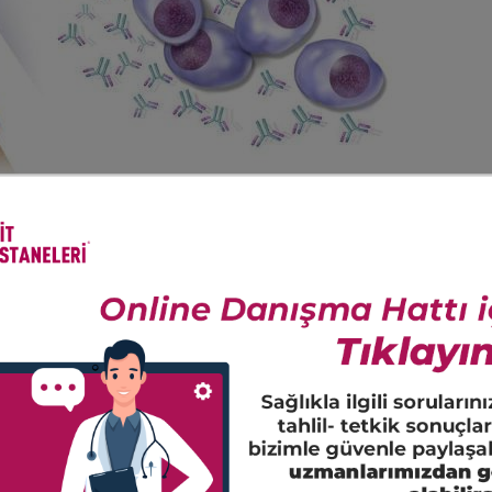
hücrelerinden köken alan bir kanser türü olup halk arasında “kemi
ışında kemikler ve yumuşak dokularda da plazma hücrelerinden kaynakl
n ve infeksiyonlara karşı vücudun savunmasında çok önemli bir yer