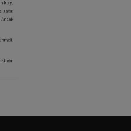
en kalp,
ktadır.
. Ancak
enmeli,
ktadır.