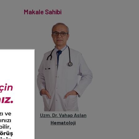
Makale Sahibi
k iliği
anan ve
Uzm. Dr. Vahap Aslan
Hematoloji
e sahip