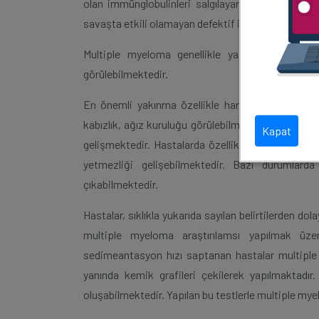
olan immünglobulinleri salgılayan hücrelerdir. M
savaşta etkili olamayan defektif immünglobulinler sa
Multiple myeloma genellikle yaşlılarda görüle
görülebilmektedir.
En önemli yakınma özellikle hareketle ortaya çıka
kabızlık, ağız kuruluğu görülebilmektedir. Yine m
Kapat
gelişmektedir. Hastalarda özellikle ileri evrelerd
yetmezliği gelişebilmektedir. Bazı durumlard
çıkabilmektedir.
Hastalar, sıklıkla yukarıda sayılan belirtilerden do
multiple myeloma araştırılamsı yapılmak üzere
sedimeantasyon hızı saptanan hastalar multiple m
yanında kemik grafileri çekilerek yapılmaktadır
oluşabilmektedir. Yapılan bu testlerle multiple mye