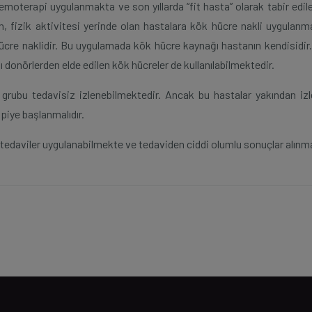
emoterapi uygulanmakta ve son yıllarda “fit hasta” olarak tabir edil
n, fizik aktivitesi yerinde olan hastalara kök hücre nakli uygulanma
ücre naklidir. Bu uygulamada kök hücre kaynağı hastanın kendisidir
 donörlerden elde edilen kök hücreler de kullanılabilmektedir.
grubu tedavisiz izlenebilmektedir. Ancak bu hastalar yakından izl
piye başlanmalıdır.
tedaviler uygulanabilmekte ve tedaviden ciddi olumlu sonuçlar alınma