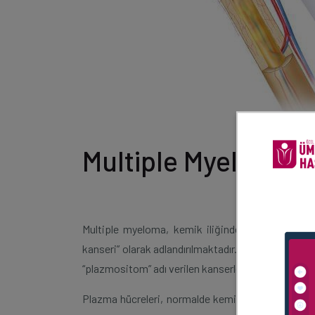
Multiple Myeloma
Multiple myeloma, kemik iliğinde buluna plazma 
kanseri” olarak adlandırılmaktadır. Kemik iliği d
“plazmositom” adı verilen kanserler oluşmaktadır.
Plazma hücreleri, normalde kemik iliğinde buluna