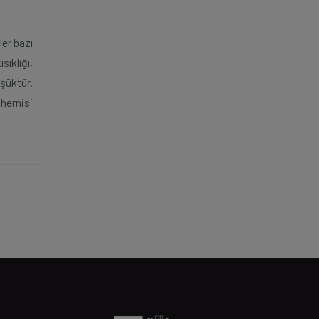
ler bazı
sıklığı,
şüktür.
hernisi