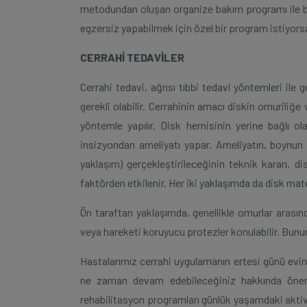
metodundan oluşan organize bakım programı ile başar
egzersiz yapabilmek için özel bir program istiyorsa
CERRAHİ TEDAVİLER
Cerrahi tedavi, ağrısı tıbbi tedavi yöntemleri ile 
gerekli olabilir. Cerrahinin amacı diskin omuriliğ
yöntemle yapılır. Disk hernisinin yerine bağlı
insizyondan ameliyatı yapar. Ameliyatın, boynun 
yaklaşım) gerçekleştirileceğinin teknik kararı, d
faktörden etkilenir. Her iki yaklaşımda da disk materya
Ön taraftan yaklaşımda, genellikle omurlar arası
veya hareketi koruyucu protezler konulabilir. Bunu
Hastalarımız cerrahi uygulamanın ertesi günü evin
ne zaman devam edebileceğiniz hakkında öneri
rehabilitasyon programları günlük yaşamdaki aktivi