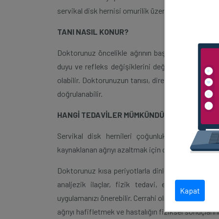
servikal disk hernisi omurilik üzerinde baskıya ned
TANI NASIL KONUR?
Doktorunuz öncelikle ağrının başlangıç zamanını, k
duyu ve refleks değişiklerini değerlendirmek için
olabilir. Doktorunuzun tanısı, direkt grafi, bilgi
doğrulanabilir.
HANGİ TEDAVİLER MÜMKÜNDÜR?
Servikal disk hernileri çoğunlukla cerrahi ted
kaynaklanan ağrıyı azaltmak için cerrahi dışı seçene
Doktorunuz kısa periyotlarla dinlenme, boyun hare
analjezik ilaçlar, fizik tedavi, egzersiz veya 
Kapat
uygulamanızı önerebilir. Cerrahi olmayan tedavilerd
ağrıyı hafifletmek ve hastalığın fiziksel sonuçlarını