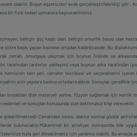
ılı olabilir. Boyun egzersizleri evde gerçekleştirilebildiği gibi . K
nız bir fizik tedavi uzmanına başvurabilirsiniz .
geçmeyen, belirgin güç kaybı olan, belirgin omurilik basısı olan hasta
e ve sinire baskı yapan kısmının ortadan kaldırılmasıdır. Bu diskekto
 olarak cerrah, omurgaya ulaşmak için boynun önünde ve arkasında
ön tarafından (anterior yaklaşım) veya boynun arka tarafından (po
isk hernisinin tam yeri, cerrahın tecrübesi ve seçeneklerini içeren 
linin sinir yapılara baskısı ortadan kaldırılır. Sonuçlar, genellikle iyid
ndan boşaltılan disk materyeli yerine, füzyon sağlamak için kemik m
n nedenleri ve sonuçları konusunda size doktorunuz bilgi verecektir.
e gidebililmektedir Cerrahiden sonra, doktor normal günlük aktivitel
lerde bulunacaktır.Mükemmel bir ameliyat sonrasında bile uygu
telerinize hızla geri dönebilmeniz için yardımcı olabilir. Bu amaçla 