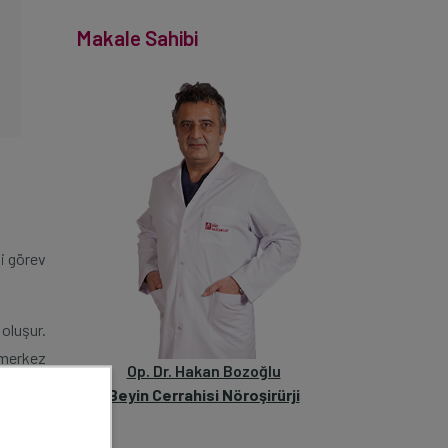
Makale Sahibi
bi görev
oluşur.
 merkez
Op. Dr. Hakan Bozoğlu
hernisi
Beyin Cerrahisi Nöroşirürji
 hernisi
Nadiren