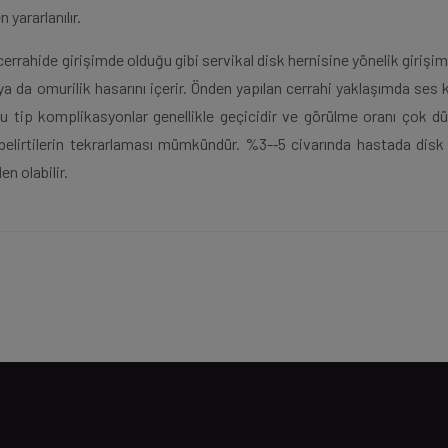
yararlanılır.
errahide girişimde olduğu gibi servikal disk hernisine yönelik girişim
 ya da omurilik hasarını içerir. Önden yapılan cerrahi yaklaşımda ses kı
Bu tip komplikasyonlar genellikle geçicidir ve görülme oranı çok dü
elirtilerin tekrarlaması mümkündür. %3-­‐5 civarında hastada disk 
en olabilir.