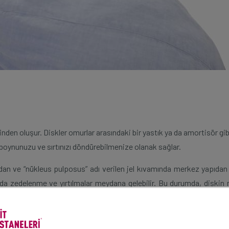
inden oluşur. Diskler omurlar arasındaki bir yastık ya da amortisör gi
 boynunuzu ve sırtınızı döndürebilmenize olanak sağlar.
adan ve “nükleus pulposus” adı verilen jel kıvamında merkez yapıdan 
da zedelenme ve yırtılmalar meydana gelebilir. Bu durumda, diskin
liğin geçtiği kanala doğru taşmasına neden olabilir. Bu duruma disk 
 zaman servikal disk hernisi (boyun fıtığı) adı verilir. Servikal disk
an ağrıya, sızlamaya, his kaybına veya kuvvet kaybına yol açabilir. 