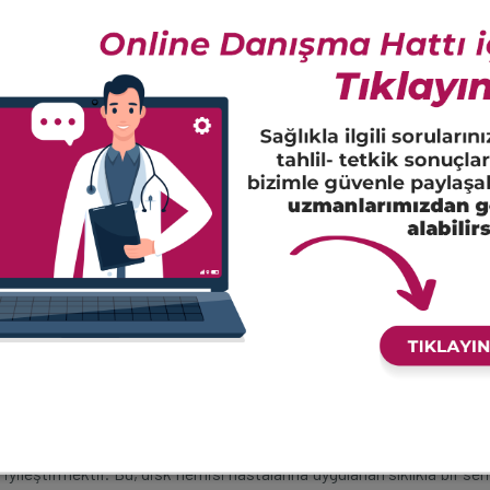
en olabilir ve bu durumda bacaklarda problemlere neden olabilir.
arakterini ve yayılma yerlerini sorgulayacaktır. Kollarda kas kuvvet
 yapacağı muayene ile disk hernisinin şiddeti ve yeri hakkında fikir
sayarlı tomografi (BT) veya manyetik rezonans görüntüleme (MRG) kulla
aviye gerek kalmadan düzelebilir. Bu yüzden servikal disk hern
kler öncelikle uygulanır.
ketlerini kısıtlama, ödemi azaltan antiinflamatuvar ve ağrıyı kontr
epidural steroid enjeksiyonu tedavisi içeren cerrahi olmayan ted
e amaç, disk hernisi materyalinin yarattığı sinirlerdeki irritasyonu a
 iyileştirmektir. Bu, disk hernisi hastalarına uygulanan sıklıkla bir ser