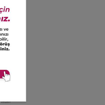
lerini,
 sahibi
nımı ile
isinden
ol eden
avileri
zaltmak,
i tedavi