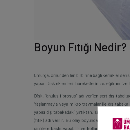
Boyun Fıtığı Nedir?
Omurga, omur denilen birbirine bağlı kemikler seris
yapar. Disk eklemleri, hareketlerinize, eğilmenize,
Disk, “anulus fibrosus” adı verilen sert dış tabak
Yaşlanmayla veya mikro travmalar ile dış tabaka 
yapısı dış tabakadaki yırtıktan, sinirler ve omuri
(fıtık) adı verilir. Bu olay boyunda meydana geldiği
sinirlere baskı yapabilir ve kollara doğru yansıy