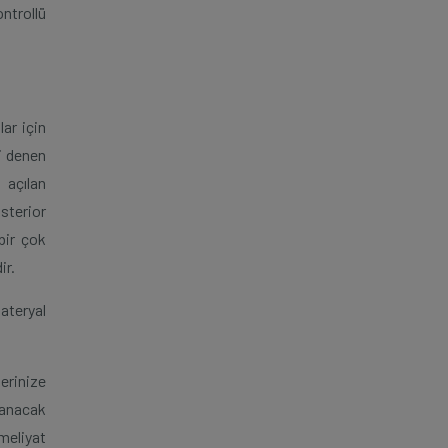
ontrollü
lar için
mi denen
 açılan
sterior
bir çok
ir.
ateryal
erinize
lanacak
ameliyat