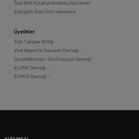
Özel BSK Kütahya Anadolu Hastanesi
Eskişehir Özel Ümit Hastanesi
Üyelikler
Türk Tabipler Birliği -
Viral Hepatitle Savasım Derneği -
Dezenfeksiyon- Sterilizasyon Derneği -
KLIMIK Derneği -
EKMUD Derneği –
KURUMSAL