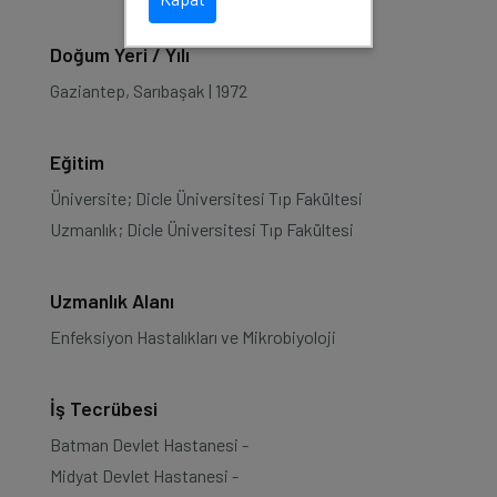
Doğum Yeri / Yılı
Gaziantep, Sarıbaşak | 1972
Eğitim
Üniversite; Dicle Üniversitesi Tıp Fakültesi
Uzmanlık; Dicle Üniversitesi Tıp Fakültesi
Uzmanlık Alanı
Enfeksiyon Hastalıkları ve Mikrobiyoloji
İş Tecrübesi
Batman Devlet Hastanesi -
Midyat Devlet Hastanesi -