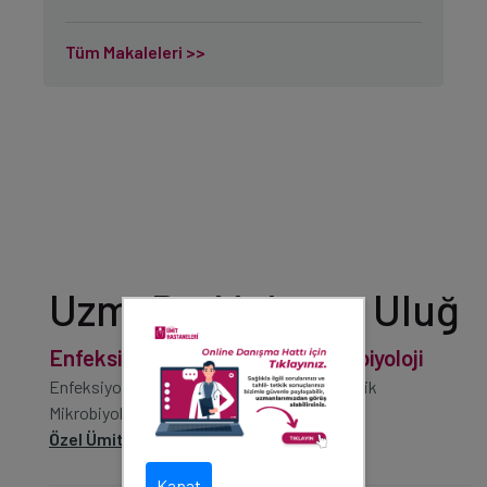
Tüm Makaleleri >>
Uzm. Dr. Mehmet Uluğ
Enfeksiyon Hastalıkları ve Mikrobiyoloji
Enfeksiyon Hastalıkları, Mikrobiyoloji ve Klinik
Mikrobiyoloji
Özel Ümit Hastanesi
Kapat