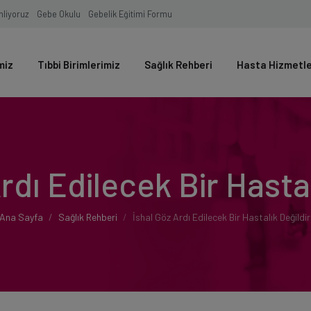
inliyoruz
Gebe Okulu
Gebelik Eğitimi Formu
miz
Tıbbi Birimlerimiz
Sağlık Rehberi
Hasta Hizmetl
rdı Edilecek Bir Hastal
Ana Sayfa
Sağlık Rehberi
İshal Göz Ardı Edilecek Bir Hastalık Değildir