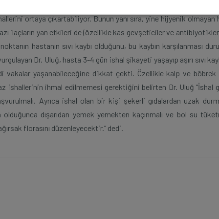
ince temiz yıkanmamış çiğ sebze ve meyveler, az pişmiş et, uzun süre 
 ishallerini ortaya çıkartabiliyor. Bunun yanı sıra, yine hijyenik olmay
ilaçların yan etkileri de (özellikle kas gevşeticiler ve antibiyotikler
li noktanın hastanın sıvı kaybı olduğunu, bu kaybın karşılanması du
urgulayan Dr. Uluğ, hasta 3-4 gün ishal şikayeti yaşayıp aşırı sıvı ka
 vakalar yaşanabileceğine dikkat çekti. Özellikle kalp ve böbrek
z ishallerinin ihmal edilmemesi gerektiğini belirten Dr. Uluğ “İshal 
şvurulmalı. Ayrıca ishal olan bir kişi şekerli gıdalardan uzak durma
 olduğunca dışarıdan yemek yemekten kaçınmalı ve bol su tüketm
ğırsak florasını düzenleyecektir.” dedi.