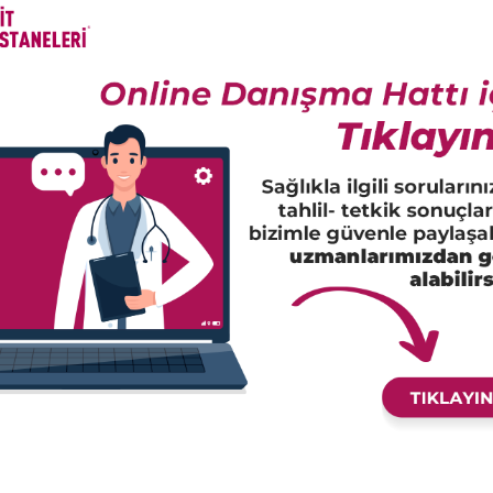
cek Bir Hastalık Değildir.
linik Mikrobiyoloji Uzmanı Dr. Mehmet Uluğ yaz ishalleri konusunda 
ratabileceği uyarısında bulundu.
ri” konusunda önemli açıklamalarda bulunan Uluğ bu sorunu meydana 
usunda bilgi verdi. Bir kişinin gün içerisinde 4’ten fazla büyük ab
sma, karın ağrısı, ateş ve yorgunluk, yaygın eklem ve kas ağrıları şik
Dr. Mehmet Uluğ, bu durum ile karşı karşıya kalındığında hastanın e
ında bilgi veren Dr. Mehmet Uluğ; “En başta beslenme alışkanlıkları