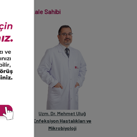
Makale Sahibi
yaptığı
getiren
destine
âyetleri
n yakın
Uzm. Dr. Mehmet Uluğ
Enfeksiyon Hastalıkları ve
Mikrobiyoloji
 gözden