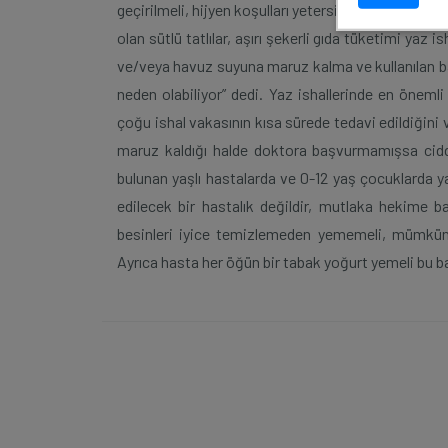
geçirilmeli, hijyen koşulları yetersiz olan, yeter
olan sütlü tatlılar, aşırı şekerli gıda tüketimi yaz
ve/veya havuz suyuna maruz kalma ve kullanılan bazı 
neden olabiliyor” dedi. Yaz ishallerinde en önem
çoğu ishal vakasının kısa sürede tedavi edildiğini v
maruz kaldığı halde doktora başvurmamışsa ciddi
bulunan yaşlı hastalarda ve 0-12 yaş çocuklarda ya
edilecek bir hastalık değildir, mutlaka hekime ba
besinleri iyice temizlemeden yememeli, mümkün
Ayrıca hasta her öğün bir tabak yoğurt yemeli bu ba