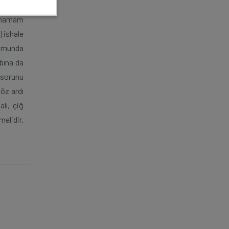
beklemiş
an hamam
) ishale
rumunda
ybına da
 sorunu
göz ardı
lı, çiğ
elidir.