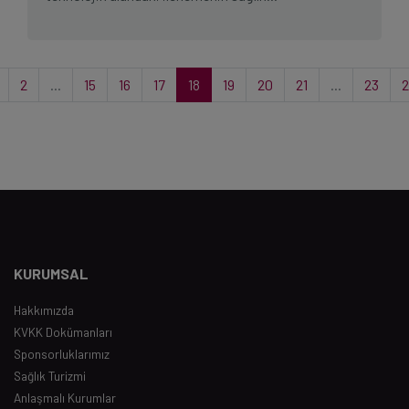
2
...
15
16
17
18
19
20
21
...
23
2
KURUMSAL
Hakkımızda
KVKK Dokümanları
Sponsorluklarımız
Sağlık Turizmi
Anlaşmalı Kurumlar