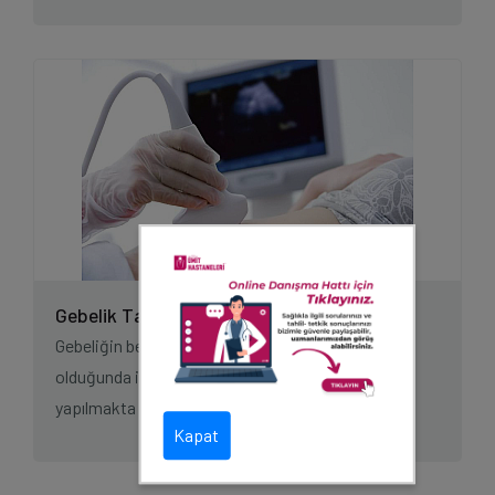
Gebelik Takibi Nasıl Yapılır?
Gebeliğin beklendiği kadınlarda, adet gecikmesi
olduğunda idrarda yada kanda gebelik testleri
yapılmakta ve bu testlerin sonuçları...
Kapat