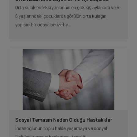
Müdahale Gereklidir
Orta kulak enfeksiyonlarının en çok kış aylarında ve 5-
6 yaşlarındaki çocuklarda görülür. orta kulağın
yapısını bir odaya benzetiy...
Sosyal Temasın Neden Olduğu Hastalıklar
İnsanoğlunun toplu halde yaşamaya ve sosyal
ilişkiler kurmaya başlaması, taşıdığı